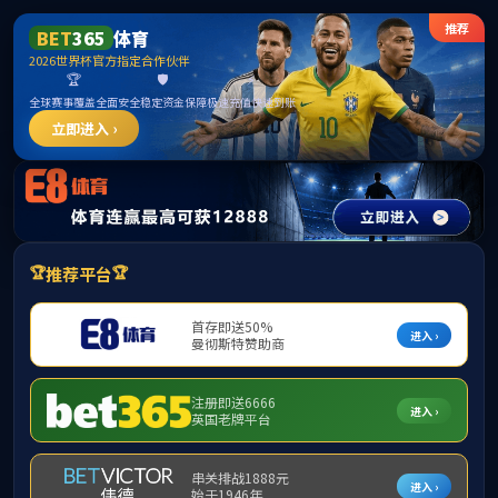
中国
2026年8月7日星期五21:25:20
首页
公司概况
团队队伍
党群工作