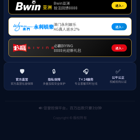
李建峰同志围绕深入贯彻中央八项规定精神学习