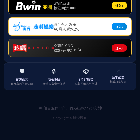
一、专业综合信息
网络与新媒体专业始办于
2017年，是在国家
闻传播大类特色专业。本专业在软科2024中国大学
周边区县主流媒体和融媒体中心有长期持续合作，建有
省哲学社会科学重点实验室“一带一路”与巴蜀文化数
近三年，本专业立项教育部产学协同育人项目
5
项，有包括纪录片创作等在内的校级一流课程五门，
二、团队条件
专业现有专任教师
16人。其中，教授5人，占比
3
率达到100%。