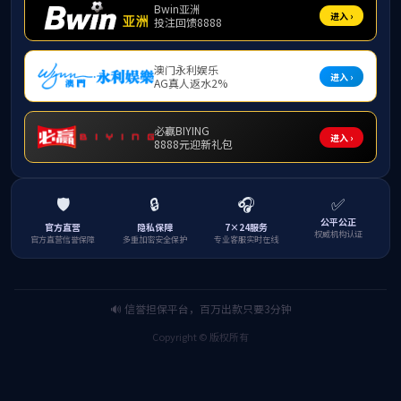
9月11日下午，公司2025级硕士研究生与导
责人王兰主持。