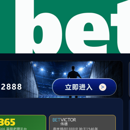
中国·2003网站太阳集团(股份)有限公司-Official WebSit
工作
本科教育
研究生教育
学术科研
员