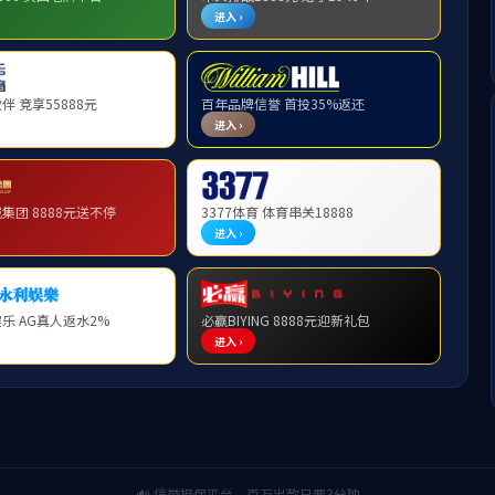
行业前沿：学院举办数据新闻创作
作者：刘垟宏 时间：2026-04-09 来源：2003网站太阳集团