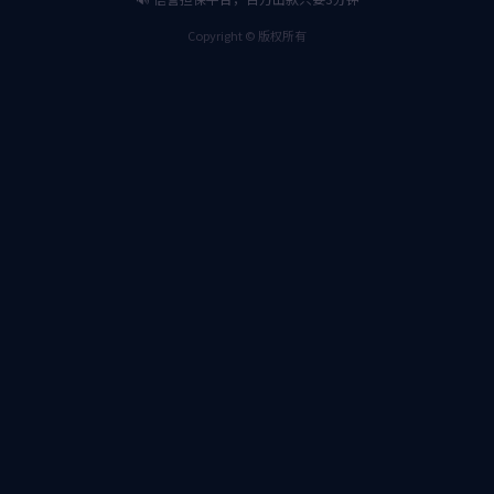
求，深入推进专业学位公司产品模式创新
，帮助员工紧跟业界前
新闻与传播
研究生
、
其他年级的部分同学
及专任教师
参加
。
中国传媒大学新闻学院业界导师戴玉主讲。戴玉老师曾供职于《南
赛等重要奖项，深度参与多部行业权威蓝皮书撰写，兼具丰富实