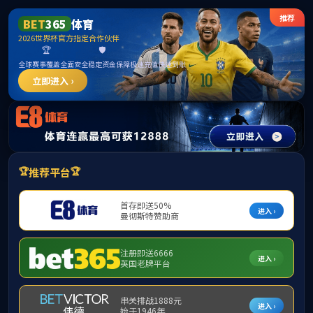
中国
2026年8月6日星期四20:07:31
首页
公司概况
团队队伍
党群工作