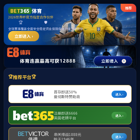
中国
2026年8月7日星期五6:48:46
首页
公司概况
团队队伍
党群工作