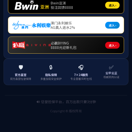
趋势，切实将所学理论知识转化为文创实践能力，以