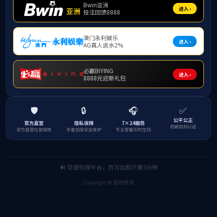
2003网站太阳集
文新学院2024 
2003网站太阳集
文新学院2025级
文新学院关于20
2003网站太阳集
文新学院2024
2003网站太阳
2003网站太阳集
2003网站太阳集