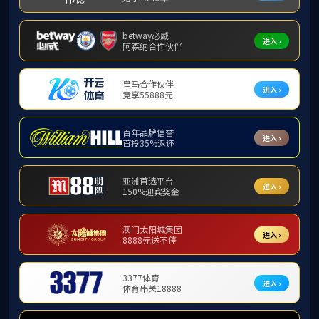
本科教育
新闻动态
本科教育
教务公告
专业介绍
《国学经典导论》
培养方案
2007级员工学年
管理文件
2011届文新学院
2003网站太阳集
文新学院2012届